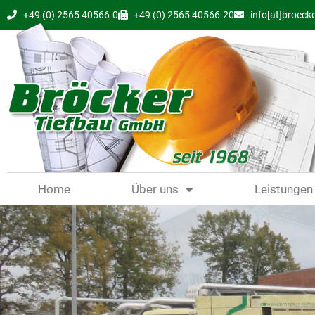
+49 (0) 2565 40566-0
+49 (0) 2565 40566-20
info[at]broecke
Home
Über uns
Leistungen